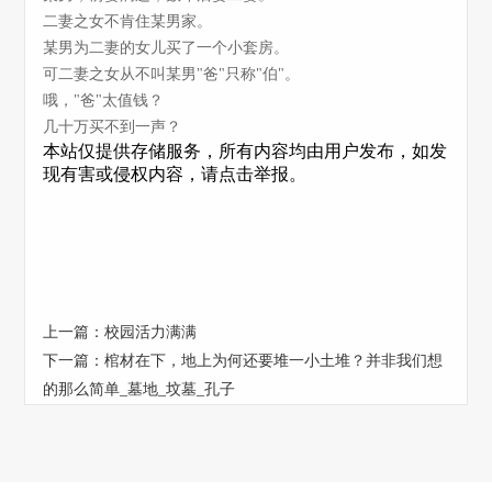
二妻之女不肯住某男家。
某男为二妻的女儿买了一个小套房。
可二妻之女从不叫某男"爸"只称"伯"。
哦，"爸"太值钱？
几十万买不到一声？
本站仅提供存储服务，所有内容均由用户发布，如发
现有害或侵权内容，请点击举报。
上一篇：
校园活力满满
下一篇：
棺材在下，地上为何还要堆一小土堆？并非我们想
的那么简单_墓地_坟墓_孔子