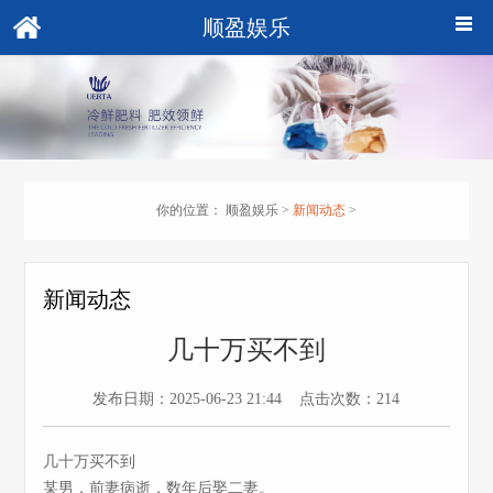
顺盈娱乐
你的位置：
顺盈娱乐
>
新闻动态
>
新闻动态
几十万买不到
发布日期：2025-06-23 21:44 点击次数：214
几十万买不到
某男，前妻病逝，数年后娶二妻。